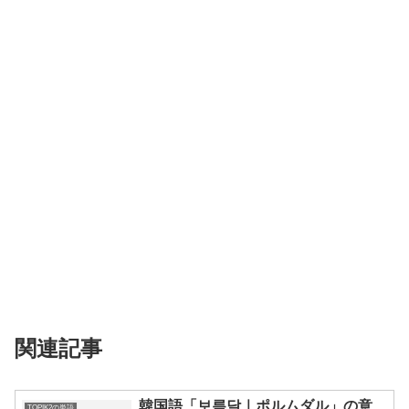
関連記事
韓国語「보름달｜ポルムダル」の意
TOPIK2の単語