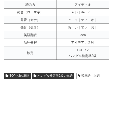
読み方
アイディオ
発音（ローマ字）
a｜i｜dei｜o｜
発音（カナ）
ア｜イ｜ディ｜オ｜
発音（仮名）
あ｜い｜でぃ｜お｜
英語翻訳
idea
品詞分解
アイデア：名詞
TOPIK2
検定
ハングル検定準2級
TOPIK2の単語
ハングル検定準2級の単語
韓国語｜名詞