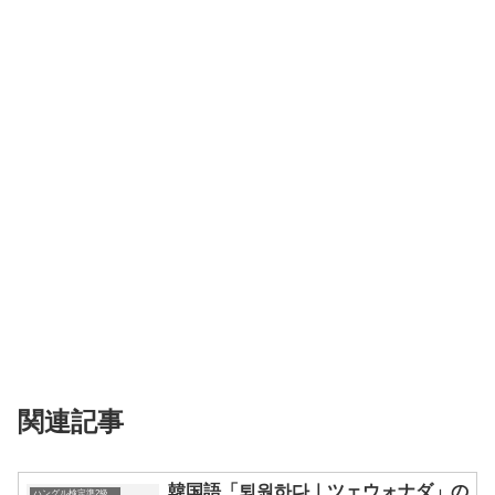
関連記事
韓国語「퇴원하다｜ツェウォナダ」の
ハングル検定準2級の単語