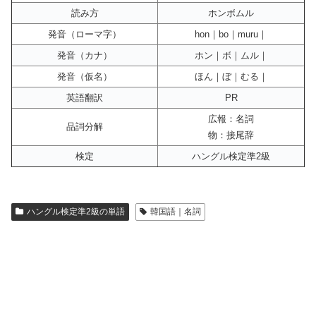
読み方
ホンボムル
発音（ローマ字）
hon｜bo｜muru｜
発音（カナ）
ホン｜ボ｜ムル｜
発音（仮名）
ほん｜ぼ｜むる｜
英語翻訳
PR
広報：名詞
品詞分解
物：接尾辞
検定
ハングル検定準2級
ハングル検定準2級の単語
韓国語｜名詞