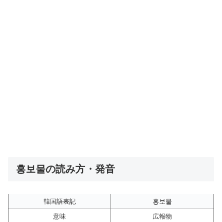
홍보물の読み方・発音
韓国語表記
홍보물
意味
広報物