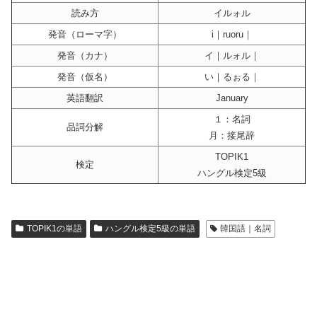
読み方
イルォル
発音（ローマ字）
i｜ruoru｜
発音（カナ）
イ｜ルォル｜
発音（仮名）
い｜るぉる｜
英語翻訳
January
１：名詞
品詞分解
月：接尾辞
TOPIK1
検定
ハングル検定5級
TOPIK1の単語
ハングル検定5級の単語
韓国語｜名詞