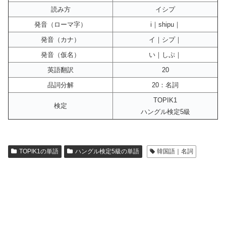
読み方
イシプ
発音（ローマ字）
i｜shipu｜
発音（カナ）
イ｜シプ｜
発音（仮名）
い｜しぷ｜
英語翻訳
20
品詞分解
20：名詞
TOPIK1
検定
ハングル検定5級
TOPIK1の単語
ハングル検定5級の単語
韓国語｜名詞