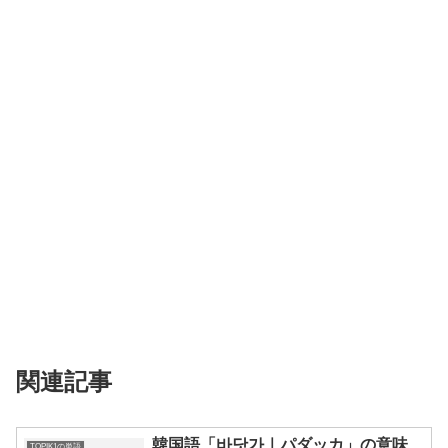
関連記事
韓国語「바닷가｜パダッカ」の意味、
TOPIK1の単語