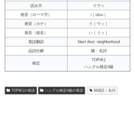
読み方
イウッ
発音（ローマ字）
i｜utsu｜
発音（カナ）
イ｜ウッ｜
発音（仮名）
い｜うっ｜
英語翻訳
Next door, neighborhood
品詞分解
隣：名詞
TOPIK1
検定
ハングル検定4級
TOPIK1の単語
ハングル検定4級の単語
韓国語｜名詞