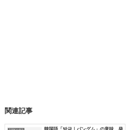
関連記事
韓国語「방금｜パングム」の意味、発
TOPIK1の単語