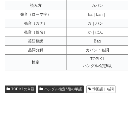
読み方
カバン
発音（ローマ字）
ka｜ban｜
発音（カナ）
カ｜バン｜
発音（仮名）
か｜ばん｜
英語翻訳
Bag
品詞分解
カバン：名詞
TOPIK1
検定
ハングル検定5級
TOPIK1の単語
ハングル検定5級の単語
韓国語｜名詞