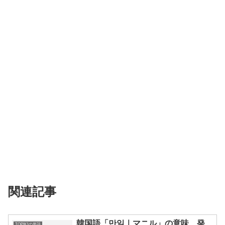
関連記事
韓国語「만일｜マニル」の意味、発
TOPIK1の単語