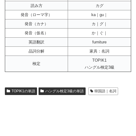
読み方
カグ
発音（ローマ字）
ka｜gu｜
発音（カナ）
カ｜グ｜
発音（仮名）
か｜ぐ｜
英語翻訳
furniture
品詞分解
家具：名詞
TOPIK1
検定
ハングル検定3級
TOPIK1の単語
ハングル検定3級の単語
韓国語｜名詞