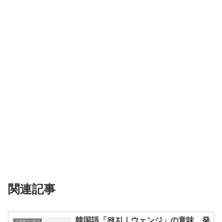
関連記事
韓国語「왠지｜ウェンジ」の意味、発
TOPIK2の単語