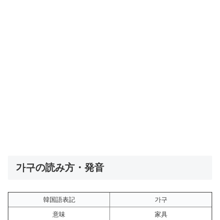
가구の読み方・発音
韓国語表記
가구
意味
家具