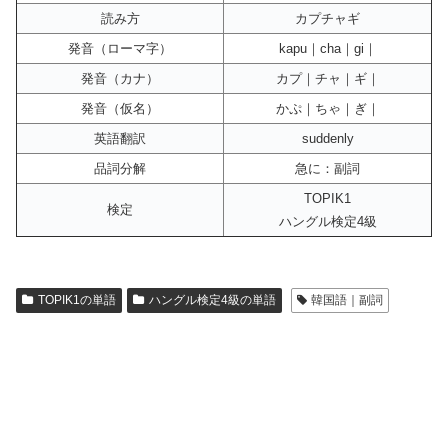
読み方
カプチャギ
発音（ローマ字）
kapu｜cha｜gi｜
発音（カナ）
カプ｜チャ｜ギ｜
発音（仮名）
かぷ｜ちゃ｜ぎ｜
英語翻訳
suddenly
品詞分解
急に：副詞
TOPIK1
検定
ハングル検定4級
TOPIK1の単語
ハングル検定4級の単語
韓国語｜副詞