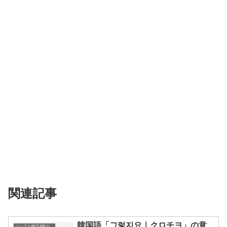
関連記事
韓国語「그렇지요｜クロチヨ」の意
ハングル検定4級の単語