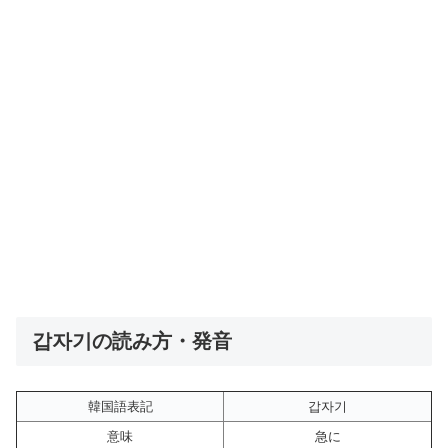
갑자기の読み方・発音
韓国語表記
갑자기
意味
急に