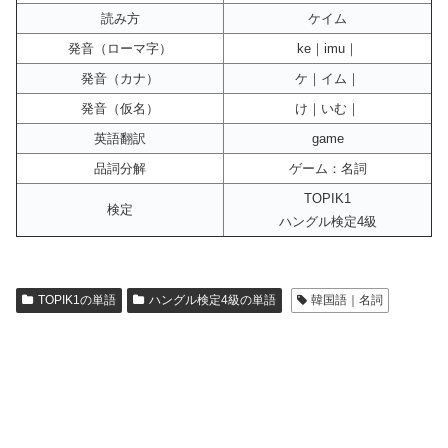
読み方
ケイム
発音（ローマ字）
ke｜imu｜
発音（カナ）
ケ｜イム｜
発音（仮名）
け｜いむ｜
英語翻訳
game
品詞分解
ゲーム：名詞
TOPIK1
検定
ハングル検定4級
TOPIK1の単語
ハングル検定4級の単語
韓国語｜名詞