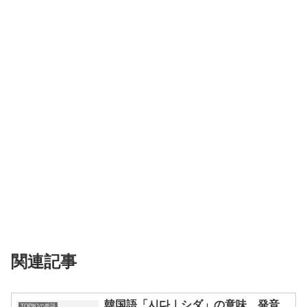
関連記事
韓国語「시다｜シダ」の意味、発音、
TOPIK1の単語