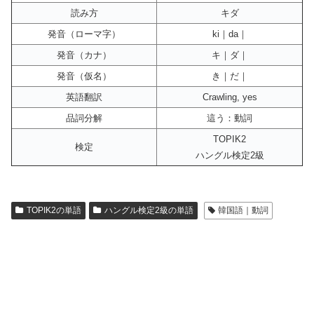
読み方
キダ
発音（ローマ字）
ki｜da｜
発音（カナ）
キ｜ダ｜
発音（仮名）
き｜だ｜
英語翻訳
Crawling, yes
品詞分解
這う：動詞
TOPIK2
検定
ハングル検定2級
TOPIK2の単語
ハングル検定2級の単語
韓国語｜動詞