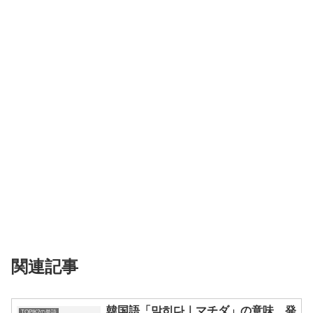
関連記事
韓国語「맞히다｜マチダ」の意味、発
TOPIK2の単語