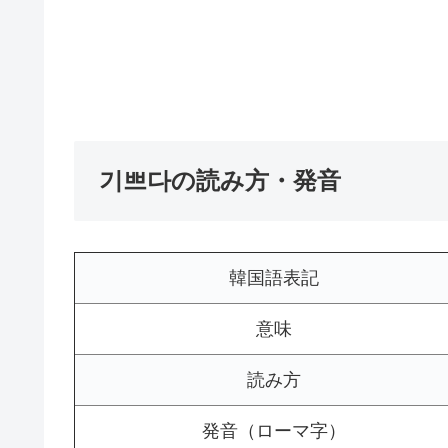
기쁘다の読み方・発音
韓国語表記
意味
読み方
発音（ローマ字）