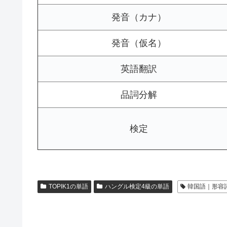
発音（カナ）
発音（仮名）
英語翻訳
品詞分解
検定
TOPIK1の単語
ハングル検定4級の単語
韓国語｜形容