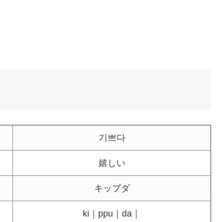
기쁘다
嬉しい
キップダ
ki｜ppu｜da｜