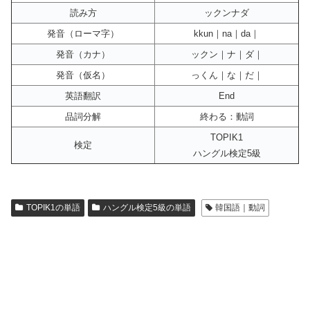
読み方
ックンナダ
発音（ローマ字）
kkun｜na｜da｜
発音（カナ）
ックン｜ナ｜ダ｜
発音（仮名）
っくん｜な｜だ｜
英語翻訳
End
品詞分解
終わる：動詞
TOPIK1
検定
ハングル検定5級
TOPIK1の単語
ハングル検定5級の単語
韓国語｜動詞