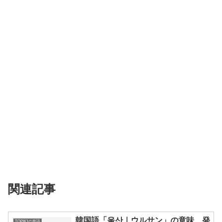
関連記事
韓国語「울산｜ウルサン」の意味、発
TOPIK1の単語