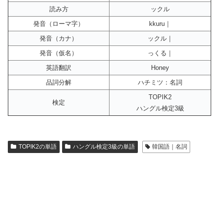
読み方
ックル
発音（ローマ字）
kkuru｜
発音（カナ）
ックル｜
発音（仮名）
っくる｜
英語翻訳
Honey
品詞分解
ハチミツ：名詞
TOPIK2
検定
ハングル検定3級
TOPIK2の単語
ハングル検定3級の単語
韓国語｜名詞