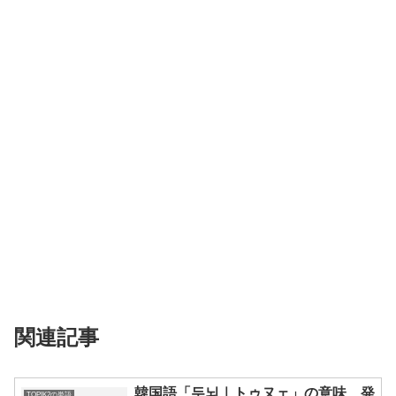
関連記事
韓国語「두뇌｜トゥヌェ」の意味、発
TOPIK2の単語