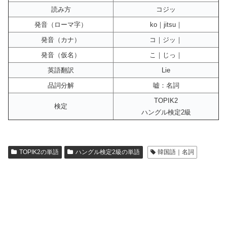
読み方
コジッ
発音（ローマ字）
ko｜jitsu｜
発音（カナ）
コ｜ジッ｜
発音（仮名）
こ｜じっ｜
英語翻訳
Lie
品詞分解
嘘：名詞
TOPIK2
検定
ハングル検定2級
TOPIK2の単語
ハングル検定2級の単語
韓国語｜名詞