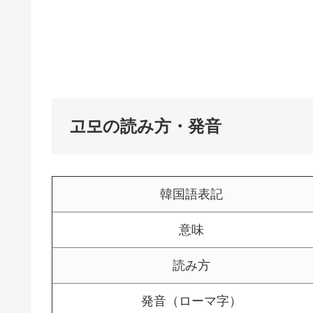
고모の読み方・発音
韓国語表記
意味
読み方
発音（ローマ字）