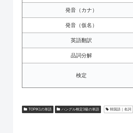
発音（カナ）
発音（仮名）
英語翻訳
品詞分解
検定
TOPIK1の単語
ハングル検定3級の単語
韓国語｜名詞