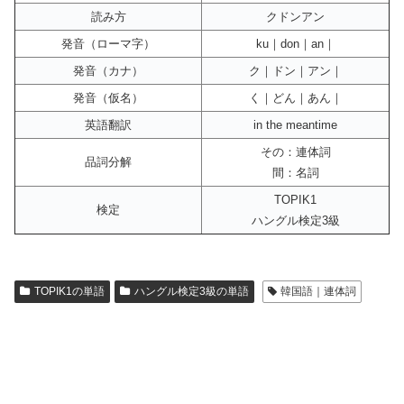
読み方
クドンアン
発音（ローマ字）
ku｜don｜an｜
発音（カナ）
ク｜ドン｜アン｜
発音（仮名）
く｜どん｜あん｜
英語翻訳
in the meantime
その：連体詞
品詞分解
間：名詞
TOPIK1
検定
ハングル検定3級
TOPIK1の単語
ハングル検定3級の単語
韓国語｜連体詞