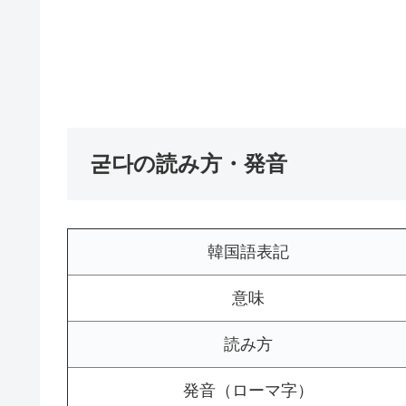
굳다の読み方・発音
韓国語表記
意味
読み方
発音（ローマ字）