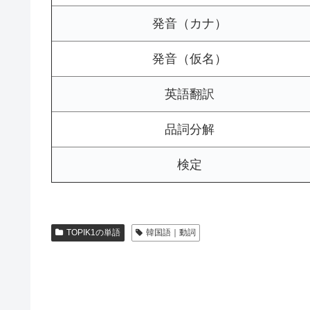
発音（カナ）
発音（仮名）
英語翻訳
品詞分解
検定
TOPIK1の単語
韓国語｜動詞