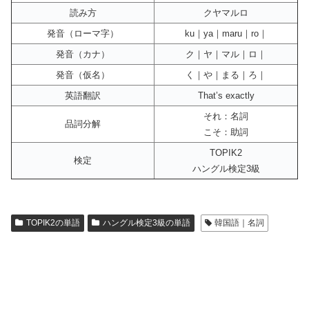
読み方
クヤマルロ
発音（ローマ字）
ku｜ya｜maru｜ro｜
発音（カナ）
ク｜ヤ｜マル｜ロ｜
発音（仮名）
く｜や｜まる｜ろ｜
英語翻訳
That’s exactly
それ：名詞
品詞分解
こそ：助詞
TOPIK2
検定
ハングル検定3級
TOPIK2の単語
ハングル検定3級の単語
韓国語｜名詞