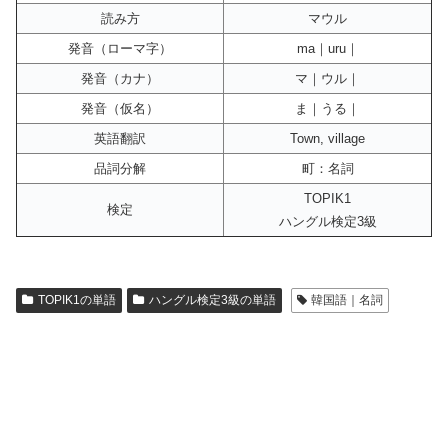
読み方
マウル
発音（ローマ字）
ma｜uru｜
発音（カナ）
マ｜ウル｜
発音（仮名）
ま｜うる｜
英語翻訳
Town, village
品詞分解
町：名詞
TOPIK1
検定
ハングル検定3級
TOPIK1の単語
ハングル検定3級の単語
韓国語｜名詞