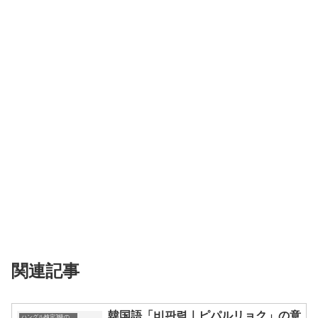
関連記事
韓国語「비판력｜ピパルリョク」の意
ハングル検定3級の単語