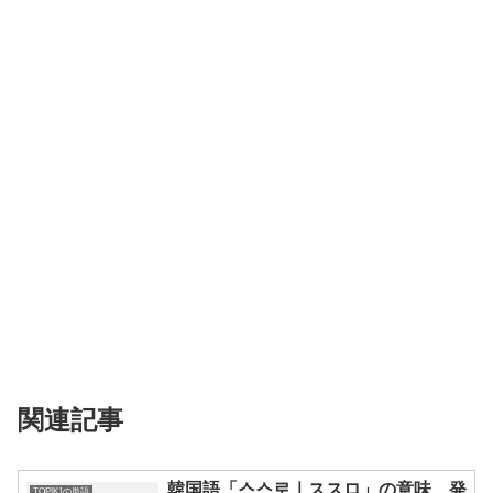
関連記事
韓国語「스스로｜ススロ」の意味、発
TOPIK1の単語