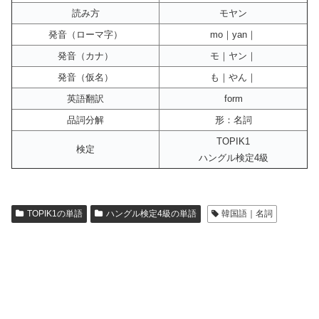
読み方
モヤン
発音（ローマ字）
mo｜yan｜
発音（カナ）
モ｜ヤン｜
発音（仮名）
も｜やん｜
英語翻訳
form
品詞分解
形：名詞
TOPIK1
検定
ハングル検定4級
TOPIK1の単語
ハングル検定4級の単語
韓国語｜名詞