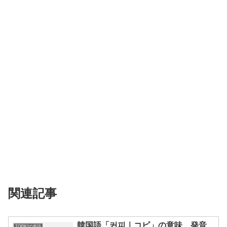
関連記事
韓国語「커피｜コピ」の意味、発音、
TOPIK1の単語