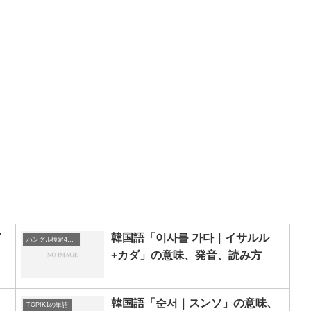
イ
韓国語「이사를 가다｜イサルル
ハングル検定4級の単語
+カダ」の意味、発音、読み方
」
韓国語「순서｜スンソ」の意味、
TOPIK1の単語