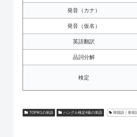
発音（カナ）
発音（仮名）
英語翻訳
品詞分解
検定
TOPIK1の単語
ハングル検定4級の単語
韓国語｜形容