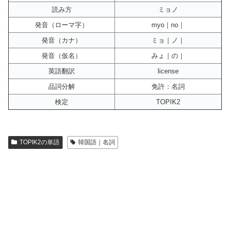
読み方
ミョノ
発音（ローマ字）
myo｜no｜
発音（カナ）
ミョ｜ノ｜
発音（仮名）
みょ｜の｜
英語翻訳
license
品詞分解
免許：名詞
検定
TOPIK2
TOPIK2の単語
韓国語｜名詞