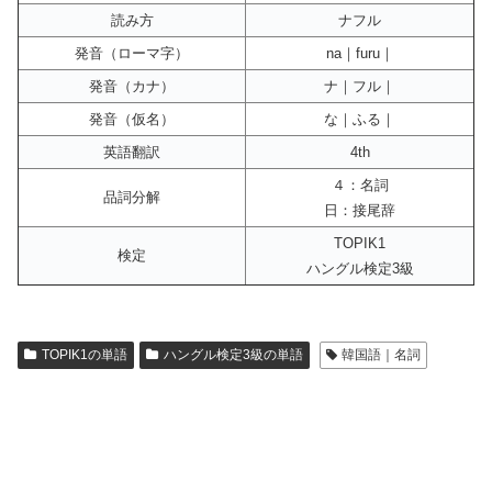
読み方
ナフル
発音（ローマ字）
na｜furu｜
発音（カナ）
ナ｜フル｜
発音（仮名）
な｜ふる｜
英語翻訳
4th
４：名詞
品詞分解
日：接尾辞
TOPIK1
検定
ハングル検定3級
TOPIK1の単語
ハングル検定3級の単語
韓国語｜名詞