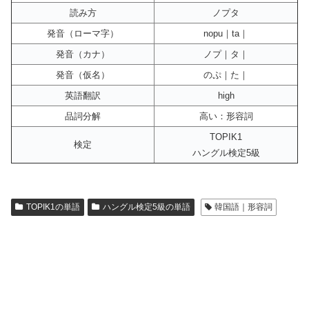
読み方
ノプタ
発音（ローマ字）
nopu｜ta｜
発音（カナ）
ノプ｜タ｜
発音（仮名）
のぷ｜た｜
英語翻訳
high
品詞分解
高い：形容詞
TOPIK1
検定
ハングル検定5級
TOPIK1の単語
ハングル検定5級の単語
韓国語｜形容詞