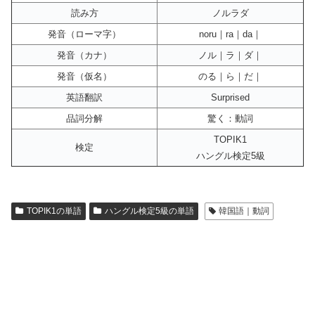
読み方
ノルラダ
発音（ローマ字）
noru｜ra｜da｜
発音（カナ）
ノル｜ラ｜ダ｜
発音（仮名）
のる｜ら｜だ｜
英語翻訳
Surprised
品詞分解
驚く：動詞
TOPIK1
検定
ハングル検定5級
TOPIK1の単語
ハングル検定5級の単語
韓国語｜動詞