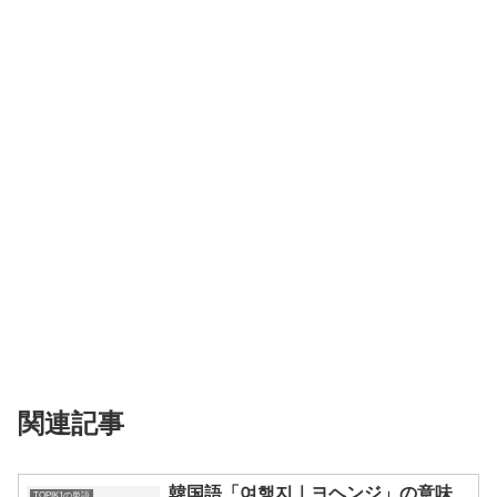
関連記事
韓国語「여행지｜ヨヘンジ」の意味、
TOPIK1の単語