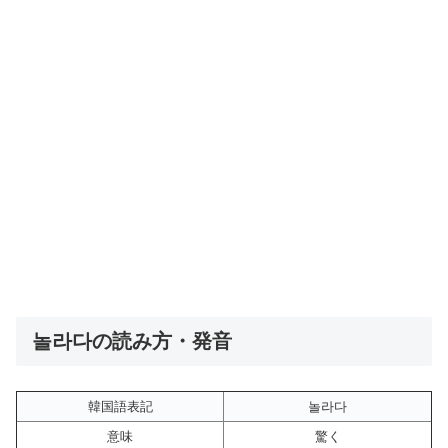
놀라다の読み方・発音
韓国語表記
놀라다
意味
驚く