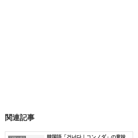
関連記事
韓国語「건너다｜コンノダ」の意味、
TOPIK1の単語