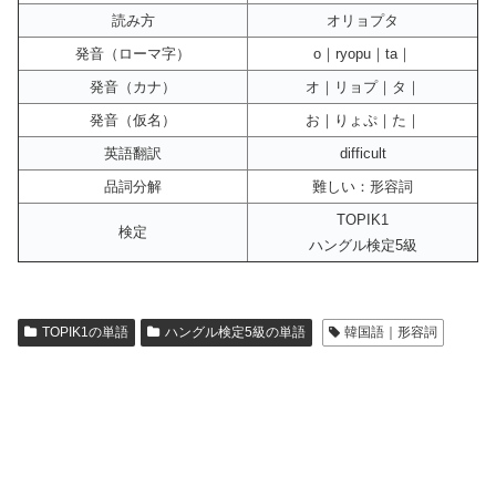
読み方
オリョプタ
発音（ローマ字）
o｜ryopu｜ta｜
発音（カナ）
オ｜リョプ｜タ｜
発音（仮名）
お｜りょぷ｜た｜
英語翻訳
difficult
品詞分解
難しい：形容詞
TOPIK1
検定
ハングル検定5級
TOPIK1の単語
ハングル検定5級の単語
韓国語｜形容詞