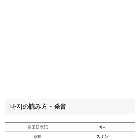
바지の読み方・発音
韓国語表記
바지
意味
ズボン