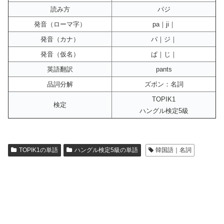
読み方
パジ
発音（ローマ字）
pa｜ji｜
発音（カナ）
パ｜ジ｜
発音（仮名）
ぱ｜じ｜
英語翻訳
pants
品詞分解
ズボン：名詞
TOPIK1
検定
ハングル検定5級
TOPIK1の単語
ハングル検定5級の単語
韓国語｜名詞