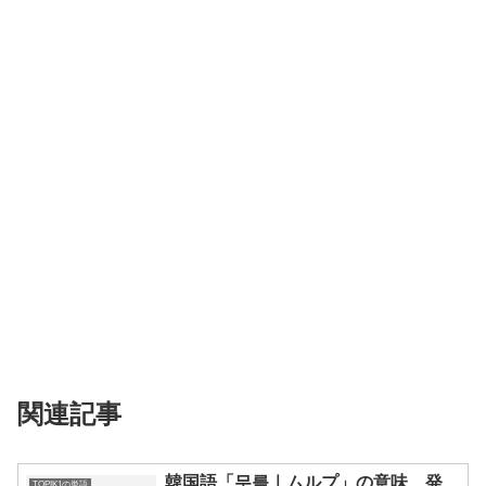
関連記事
韓国語「무릎｜ムルプ」の意味、発
TOPIK1の単語