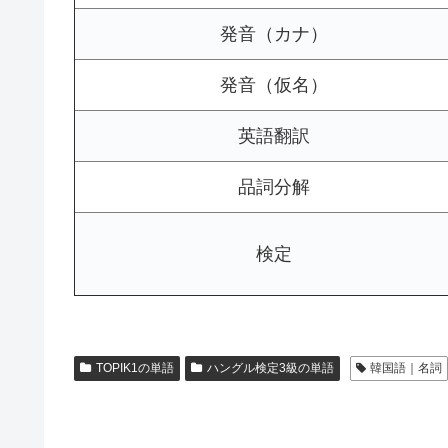
発音（カナ）
発音（仮名）
英語翻訳
品詞分解
検定
TOPIK1の単語
ハングル検定3級の単語
韓国語｜名詞