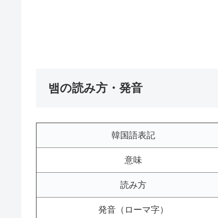
뱀の読み方・発音
韓国語表記
意味
読み方
発音（ローマ字）