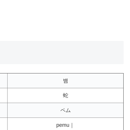
뱀
蛇
ペム
pemu｜