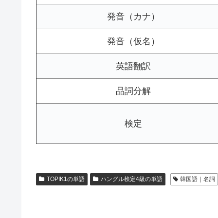
発音（カナ）
発音（仮名）
英語翻訳
品詞分解
検定
TOPIK1の単語
ハングル検定4級の単語
韓国語｜名詞