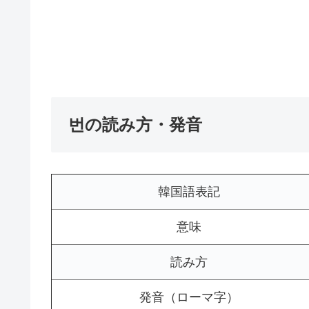
번の読み方・発音
韓国語表記
意味
読み方
発音（ローマ字）