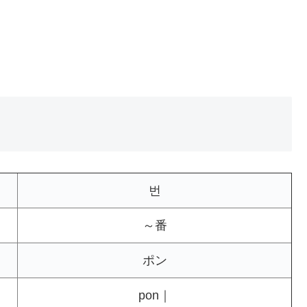
번
～番
ポン
pon｜