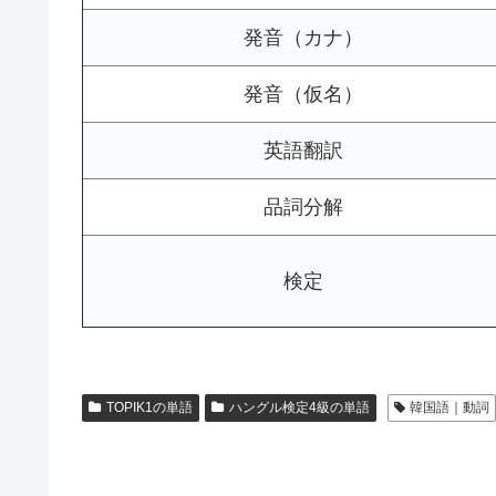
発音（カナ）
発音（仮名）
英語翻訳
品詞分解
検定
TOPIK1の単語
ハングル検定4級の単語
韓国語｜動詞