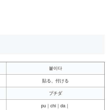
붙이다
貼る、付ける
プチダ
pu｜chi｜da｜