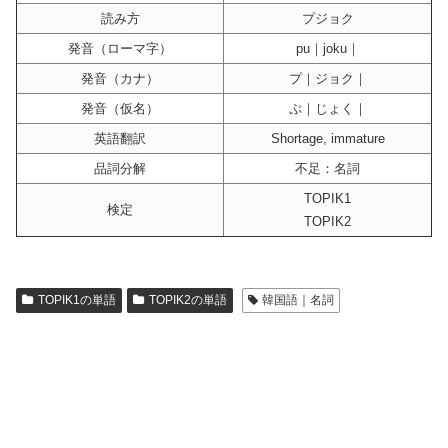
読み方
プジョク
発音（ローマ字）
pu｜joku｜
発音（カナ）
プ｜ジョク｜
発音（仮名）
ぷ｜じょく｜
英語翻訳
Shortage, immature
品詞分解
不足：名詞
TOPIK1
検定
TOPIK2
TOPIK1の単語
TOPIK2の単語
韓国語｜名詞