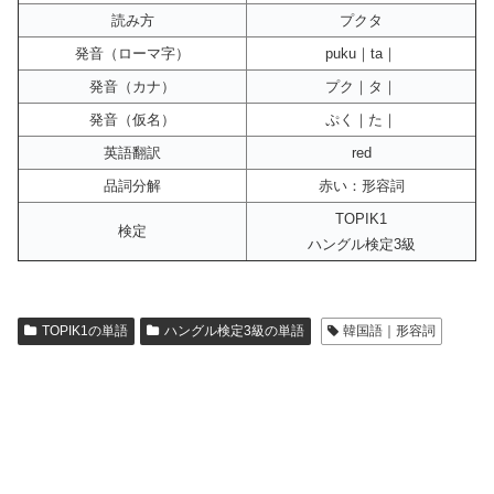
読み方
プクタ
発音（ローマ字）
puku｜ta｜
発音（カナ）
プク｜タ｜
発音（仮名）
ぷく｜た｜
英語翻訳
red
品詞分解
赤い：形容詞
TOPIK1
検定
ハングル検定3級
TOPIK1の単語
ハングル検定3級の単語
韓国語｜形容詞