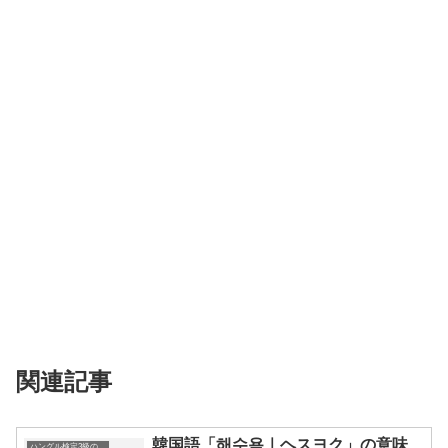
関連記事
韓国語「해수욕｜ヘスヨク」の意味、
ハングル検定3級の単語