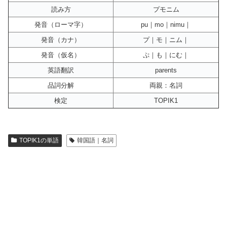
読み方
プモニム
発音（ローマ字）
pu｜mo｜nimu｜
発音（カナ）
プ｜モ｜ニム｜
発音（仮名）
ぷ｜も｜にむ｜
英語翻訳
parents
品詞分解
両親：名詞
検定
TOPIK1
TOPIK1の単語
韓国語｜名詞