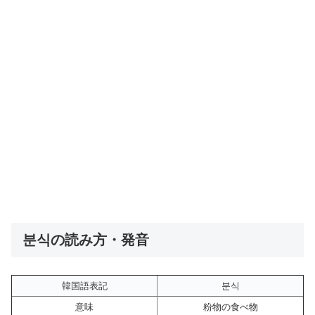
분식の読み方・発音
韓国語表記
분식
意味
粉物の食べ物