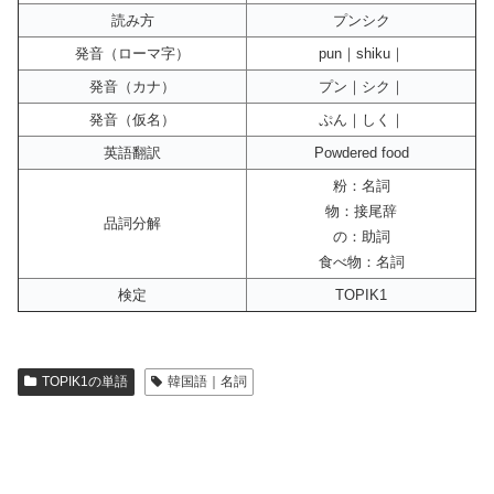
読み方
プンシク
発音（ローマ字）
pun｜shiku｜
発音（カナ）
プン｜シク｜
発音（仮名）
ぷん｜しく｜
英語翻訳
Powdered food
粉：名詞
物：接尾辞
品詞分解
の：助詞
食べ物：名詞
検定
TOPIK1
TOPIK1の単語
韓国語｜名詞