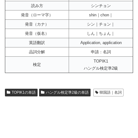
読み方
シンチョン
発音（ローマ字）
shin｜chon｜
発音（カナ）
シン｜チョン｜
発音（仮名）
しん｜ちょん｜
英語翻訳
Application, application
品詞分解
申請：名詞
TOPIK1
検定
ハングル検定準2級
TOPIK1の単語
ハングル検定準2級の単語
韓国語｜名詞