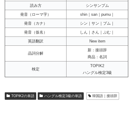
読み方
シンサンプム
発音（ローマ字）
shin｜san｜pumu｜
発音（カナ）
シン｜サン｜プム｜
発音（仮名）
しん｜さん｜ぷむ｜
英語翻訳
New item
新：接頭辞
品詞分解
商品：名詞
TOPIK2
検定
ハングル検定3級
TOPIK2の単語
ハングル検定3級の単語
韓国語｜接頭辞