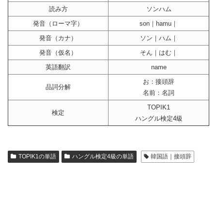
読み方
ソンハム
発音（ローマ字）
son｜hamu｜
発音（カナ）
ソン｜ハム｜
発音（仮名）
そん｜はむ｜
英語翻訳
name
お：接頭辞
品詞分解
名前：名詞
TOPIK1
検定
ハングル検定4級
TOPIK1の単語
ハングル検定4級の単語
韓国語｜接頭辞