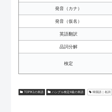
発音（カナ）
発音（仮名）
英語翻訳
品詞分解
検定
TOPIK1の単語
ハングル検定4級の単語
韓国語｜名詞