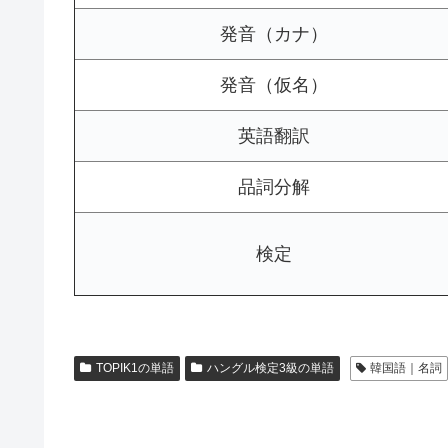
発音（カナ）
発音（仮名）
英語翻訳
品詞分解
検定
TOPIK1の単語
ハングル検定3級の単語
韓国語｜名詞