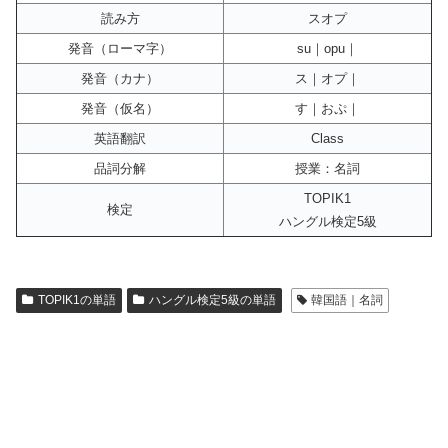
読み方
スオプ
発音（ローマ字）
su｜opu｜
発音（カナ）
ス｜オプ｜
発音（仮名）
す｜おぷ｜
英語翻訳
Class
品詞分解
授業：名詞
TOPIK1
検定
ハングル検定5級
TOPIK1の単語
ハングル検定5級の単語
韓国語｜名詞