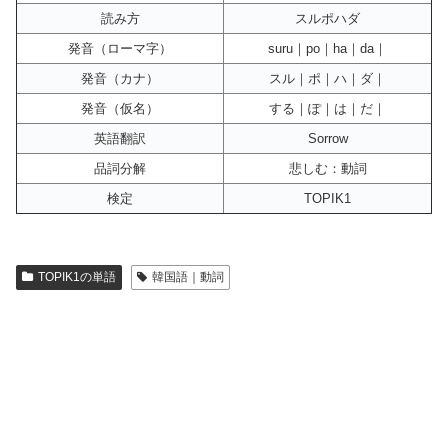
読み方
スルポハダ
発音（ローマ字）
suru｜po｜ha｜da｜
発音（カナ）
スル｜ポ｜ハ｜ダ｜
発音（仮名）
する｜ぽ｜は｜だ｜
英語翻訳
Sorrow
品詞分解
悲しむ：動詞
検定
TOPIK1
TOPIK1の単語
韓国語｜動詞