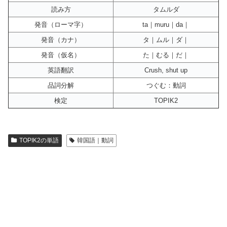
読み方
タムルダ
発音（ローマ字）
ta｜muru｜da｜
発音（カナ）
タ｜ムル｜ダ｜
発音（仮名）
た｜むる｜だ｜
英語翻訳
Crush, shut up
品詞分解
つぐむ：動詞
検定
TOPIK2
TOPIK2の単語
韓国語｜動詞