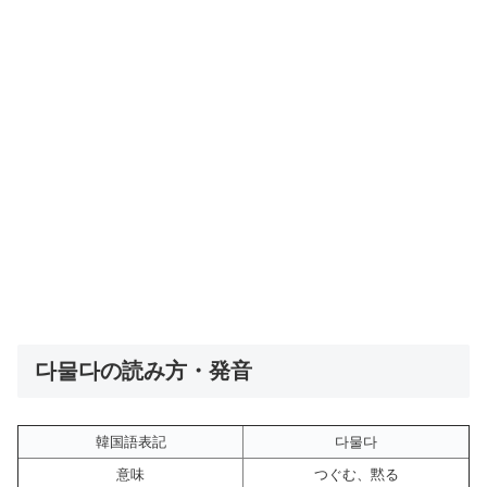
다물다の読み方・発音
韓国語表記
다물다
意味
つぐむ、黙る