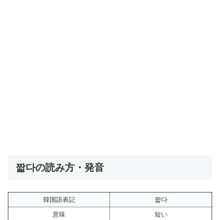
짧다の読み方・発音
韓国語表記
짧다
意味
短い