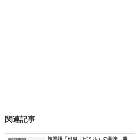
関連記事
韓国語「비밀｜ピミル」の意味、発
TOPIK1の単語