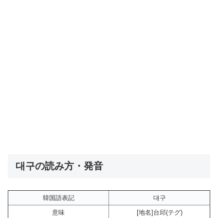
대구の読み方・発音
韓国語表記
대구
意味
[地名]台邱(テグ)