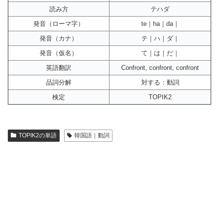
読み方
テハダ
発音（ローマ字）
te｜ha｜da｜
発音（カナ）
テ｜ハ｜ダ｜
発音（仮名）
て｜は｜だ｜
英語翻訳
Confront, confront, confront
品詞分解
対する：動詞
検定
TOPIK2
TOPIK2の単語
韓国語｜動詞