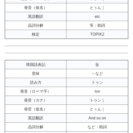
発音（仮名）
とぅん｜
英語翻訳
etc
品詞分解
等：助詞
検定
TOPIK2
韓国語表記
등
意味
～など
読み方
トゥン
発音（ローマ字）
ton
発音（カナ）
トゥン｜
発音（仮名）
とぅん｜
英語翻訳
And so on
品詞分解
など：助詞