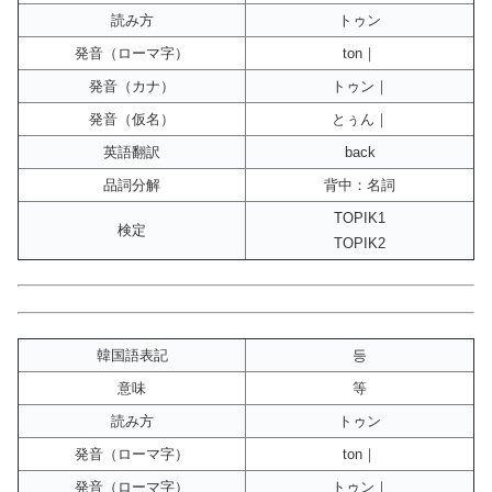
読み方
トゥン
発音（ローマ字）
ton｜
発音（カナ）
トゥン｜
発音（仮名）
とぅん｜
英語翻訳
back
品詞分解
背中：名詞
TOPIK1
検定
TOPIK2
韓国語表記
등
意味
等
読み方
トゥン
発音（ローマ字）
ton｜
発音（ローマ字）
トゥン｜