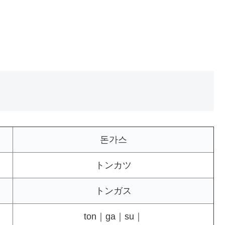
돈가스
トンカツ
トンガス
ton｜ga｜su｜