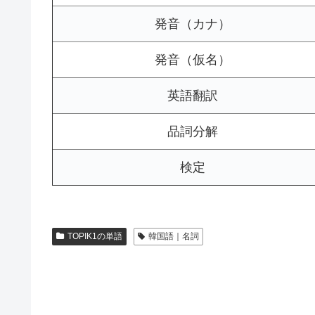
発音（カナ）
発音（仮名）
英語翻訳
品詞分解
検定
TOPIK1の単語
韓国語｜名詞