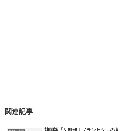
関連記事
韓国語「노란색｜ノランセク」の意
TOPIK1の単語