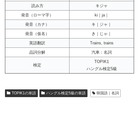
読み方
キジャ
発音（ローマ字）
ki｜ja｜
発音（カナ）
キ｜ジャ｜
発音（仮名）
き｜じゃ｜
英語翻訳
Trains, trains
品詞分解
汽車：名詞
TOPIK1
検定
ハングル検定5級
TOPIK1の単語
ハングル検定5級の単語
韓国語｜名詞