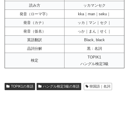
読み方
ッカマンセク
発音（ローマ字）
kka｜man｜seku｜
発音（カナ）
ッカ｜マン｜セク｜
発音（仮名）
っか｜まん｜せく｜
英語翻訳
Black, black
品詞分解
黒：名詞
TOPIK1
検定
ハングル検定3級
TOPIK1の単語
ハングル検定3級の単語
韓国語｜名詞