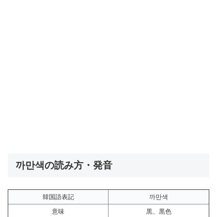
까만색の読み方・発音
韓国語表記
까만색
意味
黒、黒色