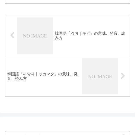
韓国語「깊이｜キピ」の意味、発音、読
み方
韓国語「까맣다｜ッカマタ」の意味、発
音、読み方