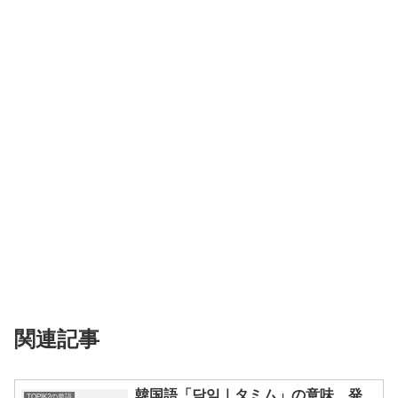
関連記事
韓国語「담임｜タミム」の意味、発
TOPIK2の単語